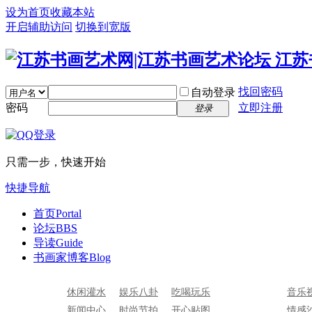
设为首页
收藏本站
开启辅助访问
切换到宽版
找回密码
自动登录
密码
立即注册
登录
只需一步，快速开始
快捷导航
首页
Portal
论坛
BBS
导读
Guide
书画家博客
Blog
休闲灌水
娱乐八卦
吃喝玩乐
音乐
新闻中心
时尚节拍
开心贴图
情感