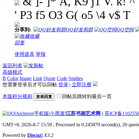
& ]- ]* A, K9 j1 V. k! ^
' P3 f5 O3 G( o5 \4 v$ T
分享到:
QQ好友和群
QQ空间
收藏
回复
使用道具
举报
返回列表
高级模式
B
Color
Image
Link
Quote
Code
Smilies
您需要登录后才可以回帖
登录
|
立即注册
本版积分规则
回帖后跳转到最后一页
发表回复
|
Archiver
|
手机版
|
小黑屋
|
江苏书画艺术网
(
苏ICP备110255
GMT+8, 2026-8-7 15:59
, Processed in 0.245879 second(s), 20 querie
Powered by
Discuz!
X3.2