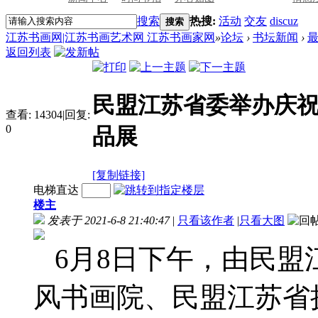
搜索
热搜:
活动
交友
discuz
搜索
江苏书画网|江苏书画艺术网 江苏书画家网
»
论坛
›
书坛新闻
›
返回列表
民盟江苏省委举办庆祝
查看:
14304
|
回复:
0
品展
[复制链接]
电梯直达
楼主
发表于 2021-6-8 21:40:47
|
只看该作者
|
只看大图
6月8日下午，由民盟
风书画院、民盟江苏省