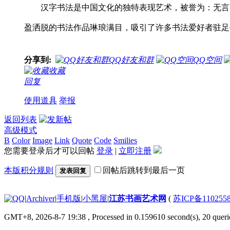
汉字书法是中国文化的独特表现艺术，被誉为：无言
盈洒脱的书法作品琳琅满目，吸引了许多书法爱好者驻足
分享到:
QQ好友和群
QQ空间
收藏
回复
使用道具
举报
返回列表
高级模式
B
Color
Image
Link
Quote
Code
Smilies
您需要登录后才可以回帖
登录
|
立即注册
本版积分规则
回帖后跳转到最后一页
发表回复
|
Archiver
|
手机版
|
小黑屋
|
江苏书画艺术网
(
苏ICP备110255
GMT+8, 2026-8-7 19:38
, Processed in 0.159610 second(s), 20 querie