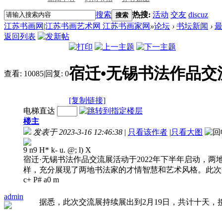
搜索
热搜:
活动
交友
discuz
搜索
江苏书画网|江苏书画艺术网 江苏书画家网
»
论坛
›
书坛新闻
›
返回列表
宿迁•无锡书法作品交
查看:
10085
|
回复:
0
[复制链接]
电梯直达
楼主
发表于 2023-3-16 12:46:38
|
只看该作者
|
只看大图
9 n9 H* k- u. @; l) X
宿迁·无锡书法作品交流展活动于2022年下半年启动，
样，充分展现了两地书法家的才情智慧和艺术风格。此次
c+ P# a0 m
admin
据悉，此次交流展持续展出到2月19日，共计十天，