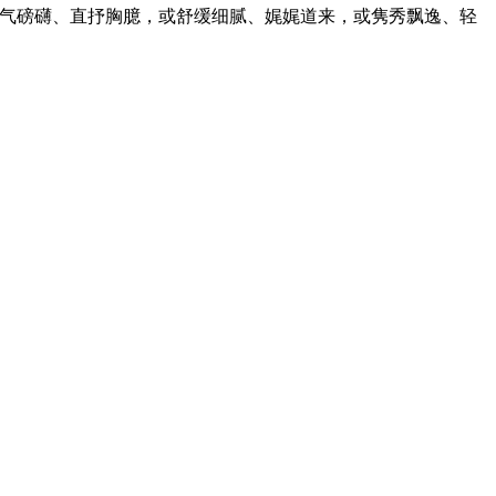
气磅礴、直抒胸臆，或舒缓细腻、娓娓道来，或隽秀飘逸、轻