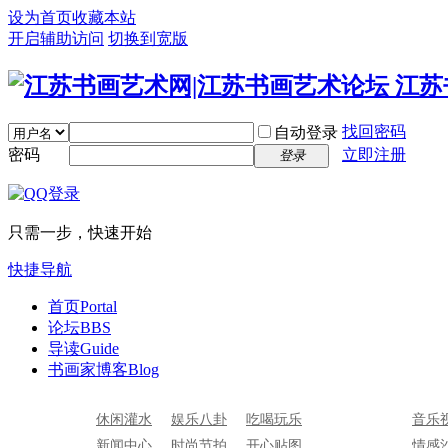
设为首页
收藏本站
开启辅助访问
切换到宽版
找回密码
自动登录
密码
立即注册
登录
只需一步，快速开始
快捷导航
首页
Portal
论坛
BBS
导读
Guide
书画家博客
Blog
休闲灌水
娱乐八卦
吃喝玩乐
音乐
新闻中心
时尚节拍
开心贴图
情感