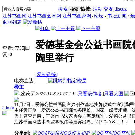
搜索
热搜:
活动
交友
discuz
搜索
江苏书画网|江苏书画艺术网 江苏书画家网
»
论坛
›
书坛新闻
›
返回列表
爱德基金会公益书画院
查看:
7735
|
回
复:
0
陶里举行
[复制链接]
电梯直达
楼主
发表于 2024-11-8 21:57:11
|
只看该作者
|
只看大图
11月7日，爱德公益书画院宜兴创作基地挂牌仪式在宜兴陶
admin
主任黄正明，爱德公益书画院常务院长、国家一级美术师、
誉主席查元康，宜兴市书法家协会主席庞现军，爱德公益书
2 j* ?- Y& ]; |! |2 `"
江苏书画网艺术总监李敬伟等嘉宾出席。
分享到:
QQ好友和群
QQ空间