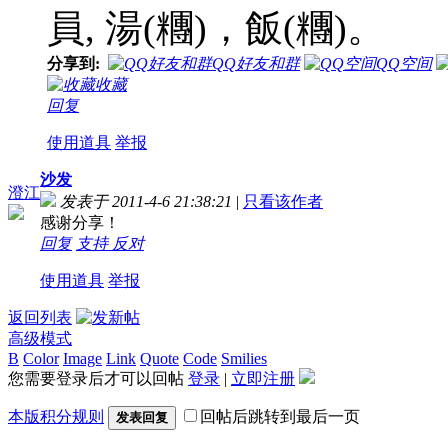
員, 湯(糰)，飯(糰)。
分享到:
QQ好友和群
QQ空间
收藏
回复
使用道具
举报
沙发
澄江
发表于 2011-4-6 21:38:21
|
只看该作者
感谢分享！
回复
支持
反对
使用道具
举报
返回列表
高级模式
B
Color
Image
Link
Quote
Code
Smilies
您需要登录后才可以回帖
登录
|
立即注册
本版积分规则
回帖后跳转到最后一页
发表回复