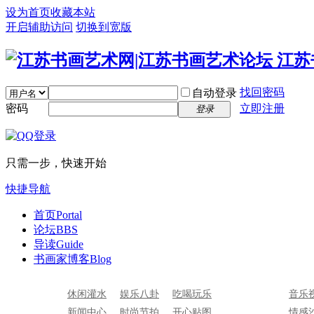
设为首页
收藏本站
开启辅助访问
切换到宽版
找回密码
自动登录
密码
立即注册
登录
只需一步，快速开始
快捷导航
首页
Portal
论坛
BBS
导读
Guide
书画家博客
Blog
休闲灌水
娱乐八卦
吃喝玩乐
音乐
新闻中心
时尚节拍
开心贴图
情感