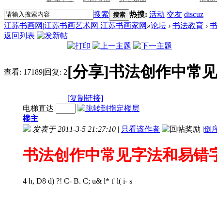
搜索
热搜:
活动
交友
discuz
搜索
江苏书画网|江苏书画艺术网 江苏书画家网
»
论坛
›
书法教育
›
返回列表
[分享]书法创作中常
查看:
17189
|
回复:
2
[复制链接]
电梯直达
楼主
发表于 2011-3-5 21:27:10
|
只看该作者
|
倒
书法创作中常见字法和易错
4 h, D8 d) ?! C- B. C; u& l* t' l( i- s