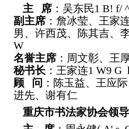
主 席
：吴东民
1 B! f/ 
副主席
：詹冰莹、王家
男、许西茂、陈其吉、
W
名誉主席
：周文彰、王
秘书长
：王家连
1 W9 G 
顾 问
：陈玉益、王应际
进先、谢有仁
重庆市书法家协会领