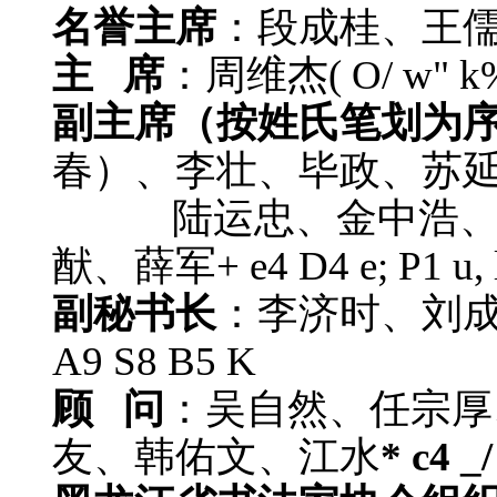
名誉主席
：段成桂、王
主 席
：周维杰
( O/ w" k
副主席（按姓氏笔划为
春）、李壮、毕政、苏
陆运忠、金中浩、曹
猷、薛军
+ e4 D4 e; P1 u, 
副秘书长
：李济时、刘
A9 S8 B5 K
顾 问
：吴自然、任宗厚
友、韩佑文、江水
* c4 _