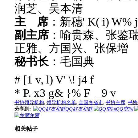
润芝、吴本清
主 席
：新穗
' K( i) W% 
副主席
：喻贵森、张鉴
正雅、方国兴、张保增
秘书长
：毛国典
# [1 v, l) V' \! j4 f
* P. x3 g& }% F _9 v
书协领导机构
,
领导机构名单
,
全国各省市
,
书协主席
,
书协
分享到:
QQ好友和群
QQ空间
收藏
相关帖子