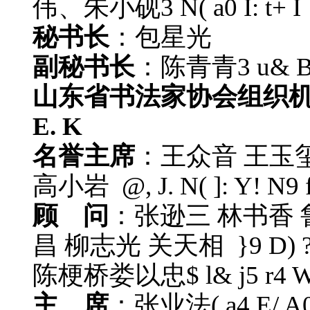
伟、朱小砚
3 N( a0 I: t+ I
秘书长
：包星光
副秘书长
：陈青青
3 u& B
山东省书法家协会组织
E. K
名誉主席
：王众音 王玉玺
高小岩
@, J. N( ]: Y! N9 
顾 问
：张逊三 林书香 
昌 柳志光 关天相
}9 D) ?
陈梗桥娄以忠
$ l& j5 r4 
主 席
：张业法
( a4 E/ A