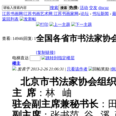
搜索
热搜:
活动
交友
discuz
搜索
江苏书画网|江苏书画艺术网 江苏书画家网
»
论坛
›
书坛新闻
›
返回列表
全国各省市书法家协
查看:
14946
|
回复:
1
[复制链接]
电梯直达
楼主
发表于 2013-2-26 21:06:31
|
只看该作者
|
倒
北京市书法家协会组
主 席
：林 岫
驻会副主席兼秘书长
：
副主席
：张书范 谷 溪