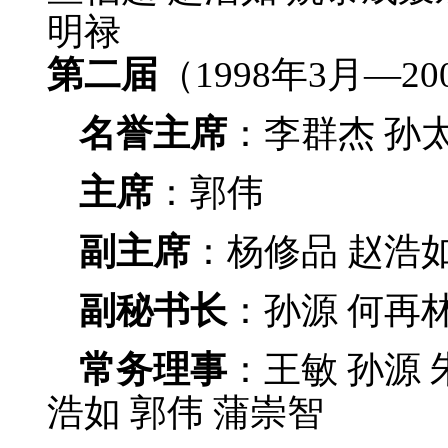
明禄
第二届
（1998年3月—2
名誉主席
：李群杰 孙
主席
：郭伟
副主席
：杨修品 赵浩如
副秘书长
：孙源 何再
常务理事
：王敏 孙源 
浩如 郭伟 蒲崇智