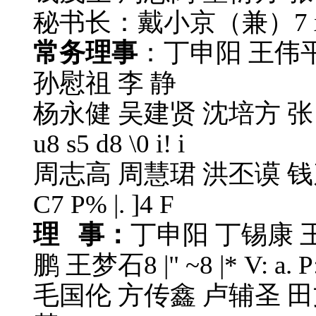
秘书长：戴小京（兼）
7
常务理事
：丁申阳 王伟平
孙慰祖 李 静
杨永健 吴建贤 沈培方 张
u8 s5 d8 \0 i! i
周志高 周慧珺 洪丕谟 钱
C7 P% |. ]4 F
理 事：
丁申阳 丁锡康 
鹏 王梦石
8 |" ~8 |* V: a. P
毛国伦 方传鑫 卢辅圣 田