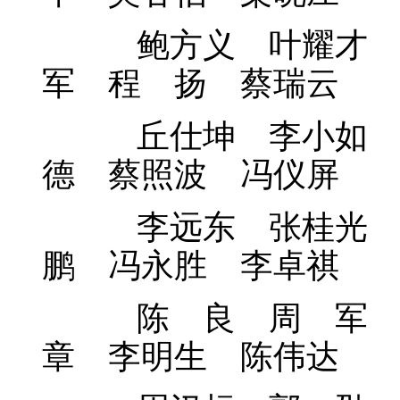
鲍方义 叶耀才 杜
军 程 扬 蔡瑞云
丘仕坤 李小如 宋
德 蔡照波 冯仪屏
李远东 张桂光 罗
鹏 冯永胜 李卓祺
陈 良 周 军 徐
章 李明生 陈伟达