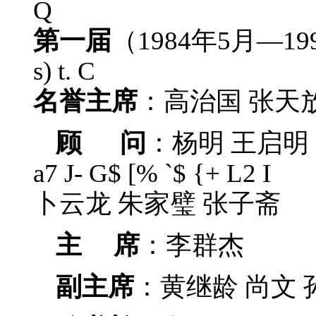
Q
第一届
（1984年5月—1
s) t. C
名誉主席
：高治国 张天
顾 问
：杨明 王启明 
a7 J- G$ [% `$ {+ L2 I
卜云龙 朱家璧 张子斋
主 席
：李群杰
副主席
：黄继龄 尚文 