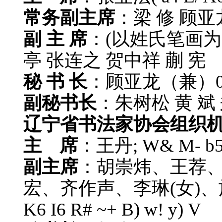
常务副主席
：梁 修 顾亚
副 主 席
：(以姓氏笔画为
亭 张连之 贺中祥 蒯 宪
秘 书 长
：顾亚龙（兼）
副秘书长
：朱树松 黄 斌
辽宁省书法家协会组织
主 席
：王丹
; W& M- b5
副主席
：胡崇炜、王荐
宏、齐作声、李琳(女)
K6 I6 R# ~+ B) w! y) V