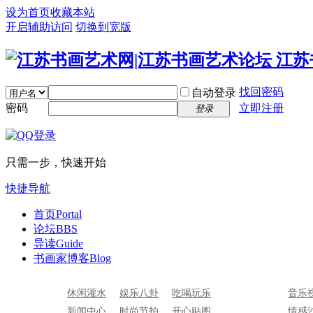
设为首页
收藏本站
开启辅助访问
切换到宽版
找回密码
自动登录
密码
立即注册
登录
只需一步，快速开始
快捷导航
首页
Portal
论坛
BBS
导读
Guide
书画家博客
Blog
休闲灌水
娱乐八卦
吃喝玩乐
音乐
新闻中心
时尚节拍
开心贴图
情感