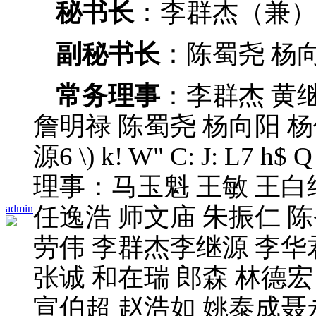
秘书长
：李群杰（兼
副秘书长
：陈蜀尧 杨向
常务理事
：李群杰 黄继
詹明禄 陈蜀尧 杨向阳 
源
6 \) k! W" C: J: L7 h$ Q
理事：马玉魁 王敏 王白
admin
任逸浩 师文庙 朱振仁 
劳伟 李群杰李继源 李华
张诚 和在瑞 郎森 林德宏
宣伯超 赵浩如 姚泰成聂永