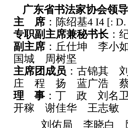
广东省书法家协会领
主 席
：陈绍基
4 I4 [: D.
专职副主席兼秘书长
：
副主席
：丘仕坤 李小
国城 周树坚
主席团成员
：古锦其 
庄 程 扬 蓝广浩 
理 事
：丁 政 刘名
开稼 谢佳华 王志敏
刘佑局 李晓白 陈