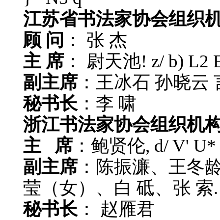
江苏省书法家协会组织
顾 问
： 张 杰
主 席
： 尉天池
! z/ b) L2 
副主席
：王冰石 孙晓云 
秘书长
：李 啸
浙江书法家协会组织机
主 席
：鲍贤伦
, d/ V' U*
副主席
：陈振濂、王冬
莹（女）、白 砥、张 索
秘书长
： 赵雁君