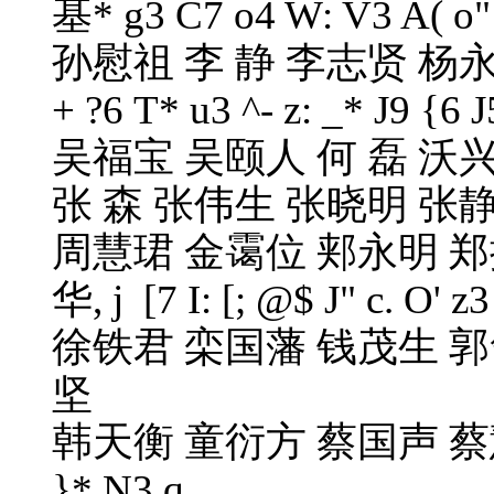
基
* g3 C7 o4 W: V3 A( o"
孙慰祖 李 静 李志贤 杨
+ ?6 T* u3 ^- z: _* J9 {6 
吴福宝 吴颐人 何 磊 沃兴
张 森 张伟生 张晓明 张
周慧珺 金霭位 郏永明 郑
华
, j [7 I: [; @$ J" c. O' z3
徐铁君 栾国藩 钱茂生 郭
坚
韩天衡 童衍方 蔡国声 
}* N3 q