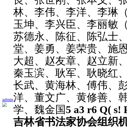
林、李伟、李洋、李琳
玉坤、李兴臣、李丽敏
苏德永、陈征、陈弘士
堂、姜勇、姜荣贵、施
大超、赵友章、赵立新
秦玉滨、耿军、耿晓红
长武、黄海林、傅伟、
洋、董文广、黄修善、
admin
学、魏金国
5 a3 r6 Q( s! 
吉林省书法家协会组织