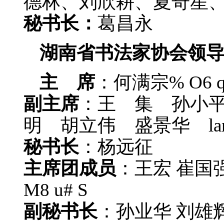
德林、刘欣耕、夏奇星
秘书长：
葛昌永
湖南省书法家协会领
主 席
：何满宗
% O6 q
副主席
：王 集 孙小
明 胡立伟 盛景华 lang
秘书长
：杨远征
主席团成员
：王宏 崔国
M8 u# S
副秘书长
：孙业华 刘雄辉