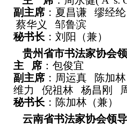
主 席
：周永健
( A' s.
副主席
：夏昌谦 缪经纶
蔡华义 邹鲁滨
秘书长
：刘阳（兼）
贵州省市书法家协会
主 席
：包俊宜
副主席
：周运真 陈加林
维力 倪祖林 杨昌刚 
秘书长
：陈加林（兼）
云南省书法家协会领