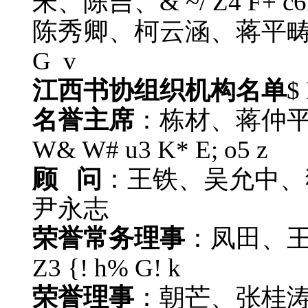
朱、陈吉、
& ~/ Z4 F+ c6
陈秀卿、柯云涵、蒋平
G v
江西书协组织机构名单
$ 
名誉主席
：栋材、蒋仲
W& W# u3 K* E; o5 z
顾 问
：王铁、吴允中、
尹永志
荣誉常务理事
：凤田、
Z3 {! h% G! k
荣誉理事
：朝芒、张桂