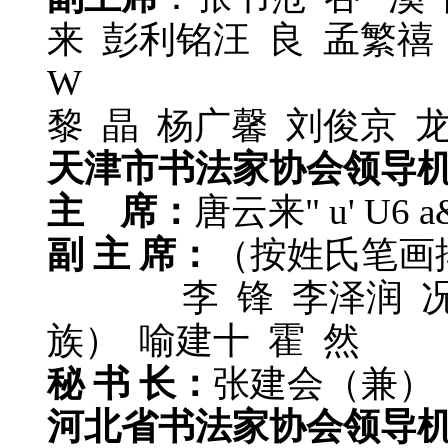
来 彭利铭汪 良 孟繁禧
W
黎 晶 杨广馨 刘俊京 
天津市书法家协会领导
主 席：
唐云来
" u' U6 a&
副 主 席：
（按姓氏笔画
李 锋 李泽润 况瑞
族） 喻建十 霍 然
秘 书 长：
张建会（兼）
河北省书法家协会领导