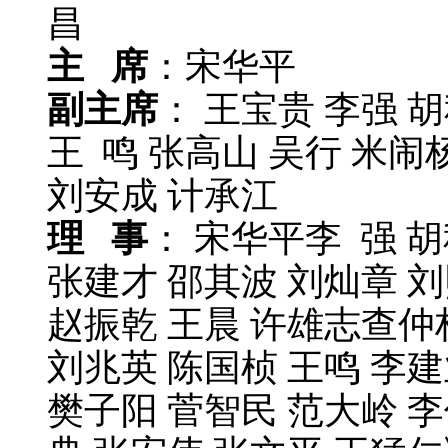
昌
主 席
：宋华平
副主席
： 王宝贵 李强 
王 鸣 张高山 吴行 米闹
刘安成 计承江
理 事
： 宋华平李 强 胡
张建才 邵其波 刘灿章 刘
赵振乾 王晨 许雄志查仲
刘兆英 陈国桢 王鸣 李建
樊子阳 菅智民 范大岭 李