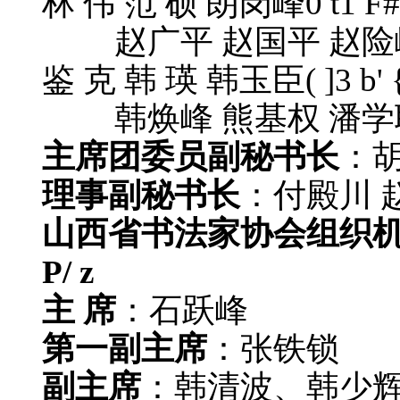
林 伟 范 硕 朗岗峰
0 t1 F#
赵广平 赵国平 赵险峰
鉴 克 韩 瑛 韩玉臣
( ]3 b'
韩焕峰 熊基权 潘学
主席团委员副秘书长
：
理事副秘书长
：付殿川 赵
山西省书法家协会组织
P/ z
主 席
：石跃峰
第一副主席
：张铁锁
副主席
：韩清波、韩少