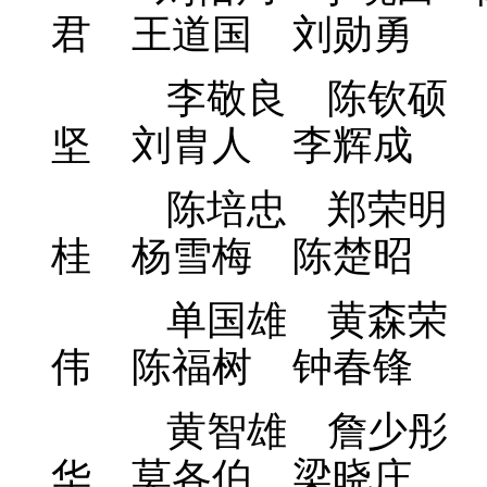
君 王道国 刘勋勇
李敬良 陈钦硕 郑
坚 刘胄人 李辉成
陈培忠 郑荣明 黄
桂 杨雪梅 陈楚昭
单国雄 黄森荣 赖
伟 陈福树 钟春锋
黄智雄 詹少彤 卢
华 莫各伯 梁晓庄