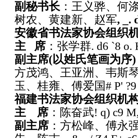
副秘书长
：王义骅、何
树农、黄建新、赵军
, _
安徽省书法家协会组织
主 席
：张学群
. d6 `8 o. 
副主席(以姓氏笔画为序)
方茂鸿、王亚洲、韦斯
玉、桂雍、傅爱国
# P' ?
福建书法家协会组织机
主 席
：陈奋武
! q) c9 M
副主席
：方松峰、傅永