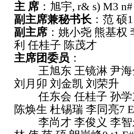
主
席
：旭宇
, r& s) M3 n#
副主席兼秘书长
：范 硕
1
副主席
：姚小尧 熊基权 
利 任桂子 陈茂才
主席团委员
：
王旭东 王镜淋 尹海金 
刘月卯 刘金凯 刘荣升
任东会 任桂子 孙学东
陈焕生 杜锡瑞 李同亮
7 E
李尚才 李俊义 李智永 