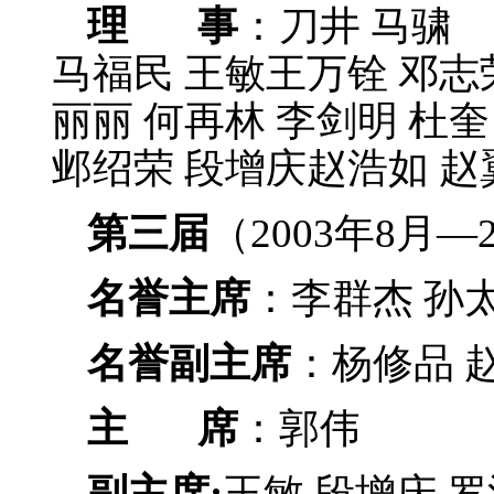
理 事
：刀井 马骕
马福民 王敏王万铨 邓志荣
丽丽 何再林 李剑明 杜
邺绍荣 段增庆赵浩如 赵
第三届
（2003年8月—
名誉主席
：李群杰 孙
名誉副主席
：杨修品 
主 席
：郭伟
副主席:
王敏 段增庆 