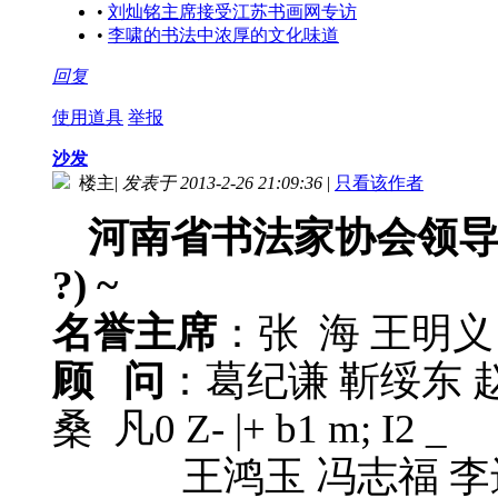
•
刘灿铭主席接受江苏书画网专访
•
李啸的书法中浓厚的文化味道
回复
使用道具
举报
沙发
楼主
|
发表于 2013-2-26 21:09:36
|
只看该作者
河南省书法家协会领
?) ~
名誉主席
：张 海 王明义
顾 问
：葛纪谦 靳绥东 
桑 凡
0 Z- |+ b1 m; I2 _
王鸿玉 冯志福 李进学