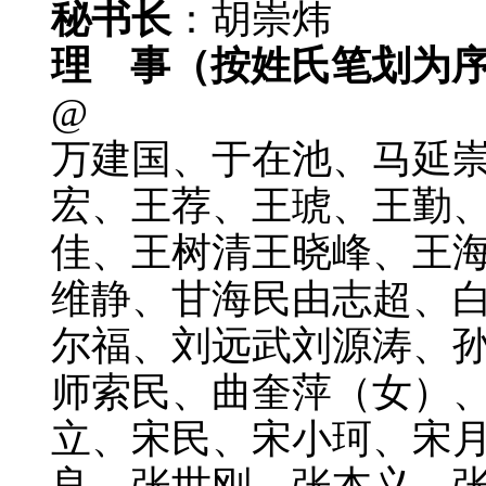
秘书长
：胡崇炜
理 事（按姓氏笔划为
@
万建国、于在池、马延
宏、王荐、王琥、王勤
佳、王树清王晓峰、王
维静、甘海民由志超、
尔福、刘远武刘源涛、
师索民、曲奎萍（女）
立、宋民、宋小珂、宋
良、张世刚、张本义、