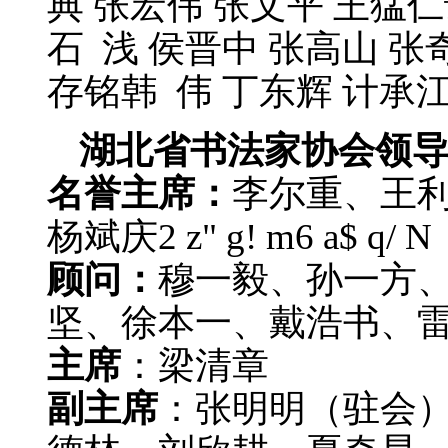
典 张宏伟 张文平 王猛
石 浅 侯晋中 张高山 张
存铭韩 伟 丁东辉 计承江
湖北省书法家协会领
名誉主席：
李尔重、王
杨斌庆
2 z" g! m6 a$ q/ N
顾问：
穆一毅、孙一方
坚、徐本一、戴浩书、
主席
：梁清章
副主席
：张明明（驻会