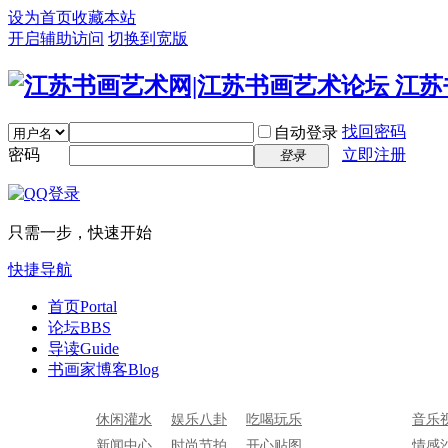
设为首页
收藏本站
开启辅助访问
切换到宽版
找回密码
自动登录
密码
立即注册
登录
只需一步，快速开始
快捷导航
首页
Portal
论坛
BBS
导读
Guide
书画家博客
Blog
休闲灌水
娱乐八卦
吃喝玩乐
音乐
新闻中心
时尚节拍
开心贴图
情感