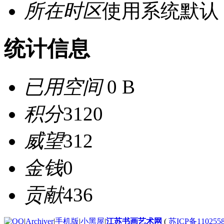
所在时区
使用系统默认
统计信息
已用空间
0 B
积分
3120
威望
312
金钱
0
贡献
436
|
Archiver
|
手机版
|
小黑屋
|
江苏书画艺术网
(
苏ICP备110255