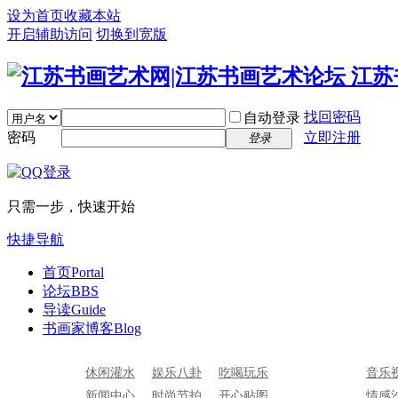
设为首页
收藏本站
开启辅助访问
切换到宽版
找回密码
自动登录
密码
立即注册
登录
只需一步，快速开始
快捷导航
首页
Portal
论坛
BBS
导读
Guide
书画家博客
Blog
休闲灌水
娱乐八卦
吃喝玩乐
音乐
新闻中心
时尚节拍
开心贴图
情感