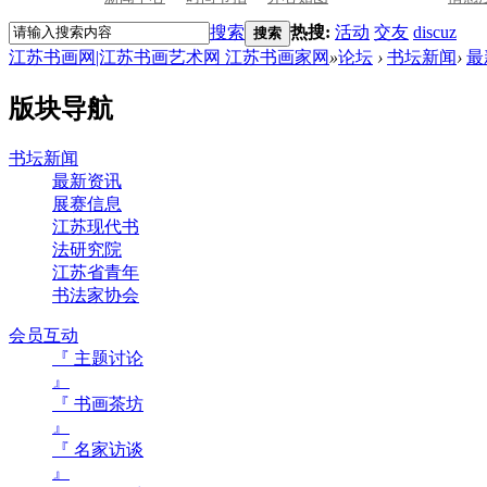
搜索
热搜:
活动
交友
discuz
搜索
江苏书画网|江苏书画艺术网 江苏书画家网
»
论坛
›
书坛新闻
›
最
版块导航
书坛新闻
最新资讯
展赛信息
江苏现代书
法研究院
江苏省青年
书法家协会
会员互动
『 主题讨论
』
『 书画茶坊
』
『 名家访谈
』