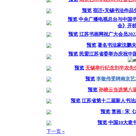
预览
宿迁•无锡书法作品
预览
中央广播电视总台与中国书
会》开
预览
江苏书画网祝广大会员20
预览
著名书法家沈鹏夫
预览
民盟江苏省委举办庆祝中国
预览
无锡举行纪念刘半农先生
预览
李敬伟受聘南京艺
预览
孙晓云当选第八
预览
江苏省第十二届新人书法
预览
赏画 | 宋
预览
中国10大隶
下一页 »