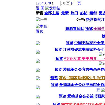
1
2
3
4
5
6
7
8
/ 8 页
下一页
返 回
新窗
全部主题
最新
热门
热帖
精华
更
公告:
热烈祝贺江
隐藏置顶帖
预览
全国各
预览
中国书法家协会第
预览
江苏省硬笔书法家协会七
预览
“文化互鉴 美美与共——
预览
爱德基金会宜兴书画创作
预览
著名书画家喻继高先生为江
预览
爱德基金会公益书画院创作
行
预览
爱德基金会公益书画家走
预览
南京艺术学院2023社会