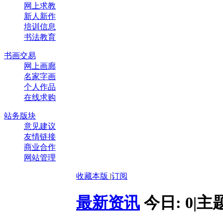
网上求教
新人新作
培训信息
书法教育
书画交易
网上画廊
名家字画
个人作品
在线求购
站务版块
意见建议
友情链接
商业合作
网站管理
收藏本版
|
订阅
最新资讯
今日:
0
|
主