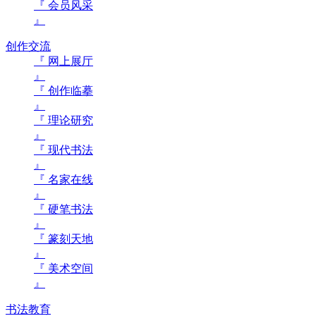
『 会员风采
』
创作交流
『 网上展厅
』
『 创作临摹
』
『 理论研究
』
『 现代书法
』
『 名家在线
』
『 硬笔书法
』
『 篆刻天地
』
『 美术空间
』
书法教育