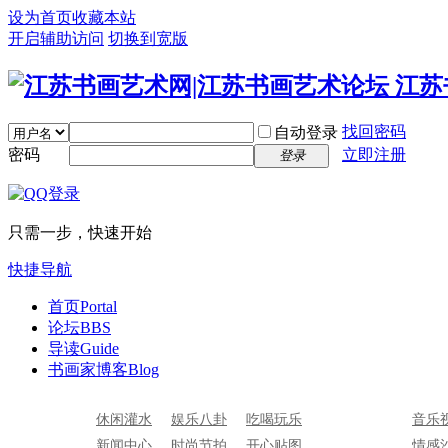
设为首页
收藏本站
开启辅助访问
切换到宽版
找回密码
自动登录
密码
立即注册
登录
只需一步，快速开始
快捷导航
首页
Portal
论坛
BBS
导读
Guide
书画家博客
Blog
休闲灌水
娱乐八卦
吃喝玩乐
音乐
新闻中心
时尚节拍
开心贴图
情感