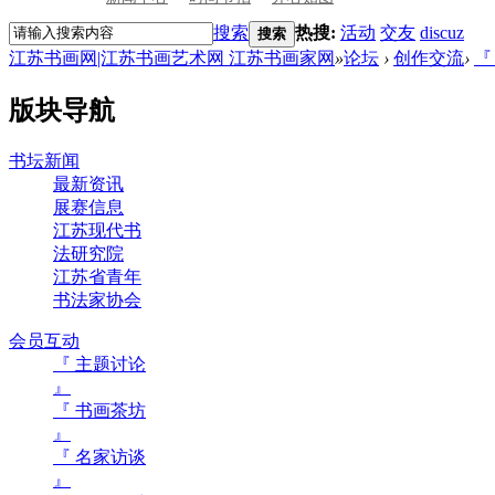
搜索
热搜:
活动
交友
discuz
搜索
江苏书画网|江苏书画艺术网 江苏书画家网
»
论坛
›
创作交流
›
『
版块导航
书坛新闻
最新资讯
展赛信息
江苏现代书
法研究院
江苏省青年
书法家协会
会员互动
『 主题讨论
』
『 书画茶坊
』
『 名家访谈
』