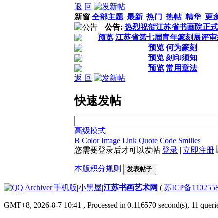
返 回
新窗
全部主题
最新
热门
热帖
精华
更
公告:
热烈祝贺江苏省书画院正式
预览
江苏省第七届青年篆刻展评审
预览
何为篆刻
预览
刻印须知
预览
常用章法
返 回
快速发帖
高级模式
B
Color
Image
Link
Quote
Code
Smilies
您需要登录后才可以发帖
登录
|
立即注册
本版积分规则
发表帖子
|
Archiver
|
手机版
|
小黑屋
|
江苏书画艺术网
(
苏ICP备110255
GMT+8, 2026-8-7 10:41
, Processed in 0.116570 second(s), 11 querie