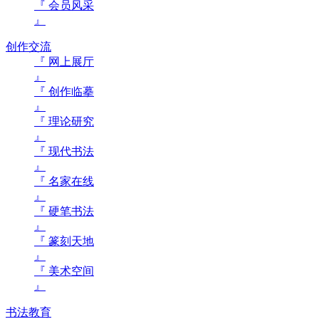
『 会员风采
』
创作交流
『 网上展厅
』
『 创作临摹
』
『 理论研究
』
『 现代书法
』
『 名家在线
』
『 硬笔书法
』
『 篆刻天地
』
『 美术空间
』
书法教育