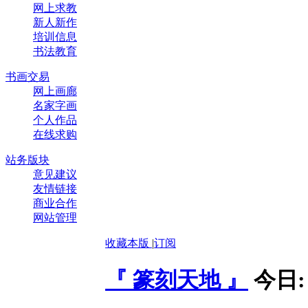
网上求教
新人新作
培训信息
书法教育
书画交易
网上画廊
名家字画
个人作品
在线求购
站务版块
意见建议
友情链接
商业合作
网站管理
收藏本版
|
订阅
『 篆刻天地 』
今日