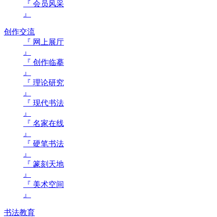
『 会员风采
』
创作交流
『 网上展厅
』
『 创作临摹
』
『 理论研究
』
『 现代书法
』
『 名家在线
』
『 硬笔书法
』
『 篆刻天地
』
『 美术空间
』
书法教育