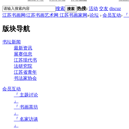
搜索
热搜:
活动
交友
discuz
搜索
江苏书画网|江苏书画艺术网 江苏书画家网
»
论坛
›
会员互动
›
『
版块导航
书坛新闻
最新资讯
展赛信息
江苏现代书
法研究院
江苏省青年
书法家协会
会员互动
『 主题讨论
』
『 书画茶坊
』
『 名家访谈
』