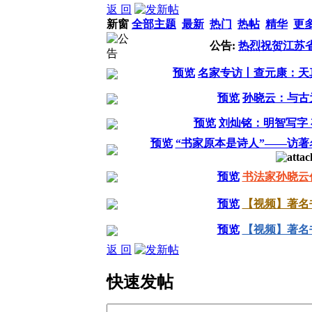
返 回
新窗
全部主题
最新
热门
热帖
精华
更
公告:
热烈祝贺江苏
预览
名家专访丨查元康：天
预览
孙晓云：与古
预览
刘灿铭：明智写字
预览
“书家原本是诗人”——访
预览
书法家孙晓云
预览
【视频】著名
预览
【视频】著名
返 回
快速发帖