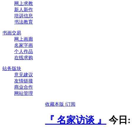
网上求教
新人新作
培训信息
书法教育
书画交易
网上画廊
名家字画
个人作品
在线求购
站务版块
意见建议
友情链接
商业合作
网站管理
收藏本版
|
订阅
『 名家访谈 』
今日