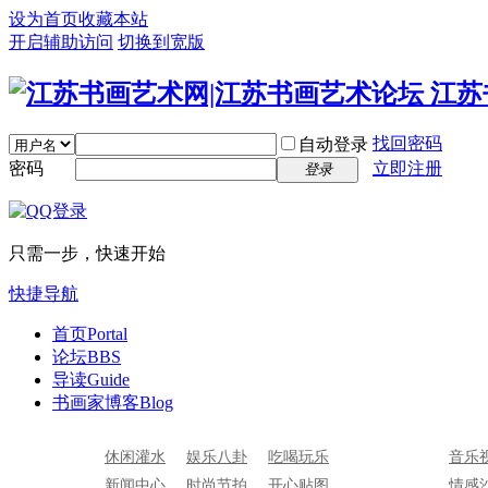
设为首页
收藏本站
开启辅助访问
切换到宽版
找回密码
自动登录
密码
立即注册
登录
只需一步，快速开始
快捷导航
首页
Portal
论坛
BBS
导读
Guide
书画家博客
Blog
休闲灌水
娱乐八卦
吃喝玩乐
音乐
新闻中心
时尚节拍
开心贴图
情感