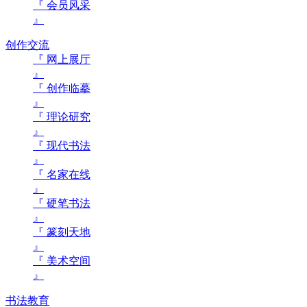
『 会员风采
』
创作交流
『 网上展厅
』
『 创作临摹
』
『 理论研究
』
『 现代书法
』
『 名家在线
』
『 硬笔书法
』
『 篆刻天地
』
『 美术空间
』
书法教育