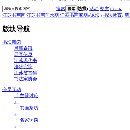
搜索
热搜:
活动
交友
discuz
搜索
江苏书画网|江苏书画艺术网 江苏书画家网
»
论坛
›
书法教育
›
新
版块导航
书坛新闻
最新资讯
展赛信息
江苏现代书
法研究院
江苏省青年
书法家协会
会员互动
『 主题讨论
』
『 书画茶坊
』
『 名家访谈
』