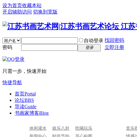
设为首页
收藏本站
开启辅助访问
切换到宽版
找回密码
自动登录
密码
立即注册
登录
只需一步，快速开始
快捷导航
首页
Portal
论坛
BBS
导读
Guide
书画家博客
Blog
休闲灌水
娱乐八卦
吃喝玩乐
音乐
新闻中心
时尚节拍
开心贴图
情感