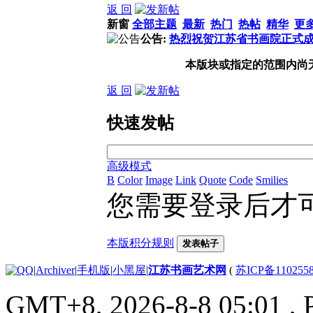
返 回
新窗
全部主题
最新
热门
热帖
精华
更
公告:
热烈祝贺江苏省书画院正式
本版块或指定的范围内尚
返 回
快速发帖
高级模式
B
Color
Image
Link
Quote
Code
Smilies
您需要登录后才
本版积分规则
发表帖子
|
Archiver
|
手机版
|
小黑屋
|
江苏书画艺术网
(
苏ICP备110255
GMT+8, 2026-8-8 05:01
, 