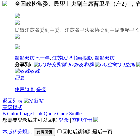
全国政协常委、民盟中央副主席曹卫星（左2），
民盟江苏省委副主委、江苏省书法家协会副主席兼秘书长
墨影双庆七十年
,
江苏民盟书画摄影
,
墨影双庆
分享到:
QQ好友和群
QQ空间
收藏
回复
使用道具
举报
返回列表
高级模式
B
Color
Image
Link
Quote
Code
Smilies
您需要登录后才可以回帖
登录
|
立即注册
本版积分规则
回帖后跳转到最后一页
发表回复