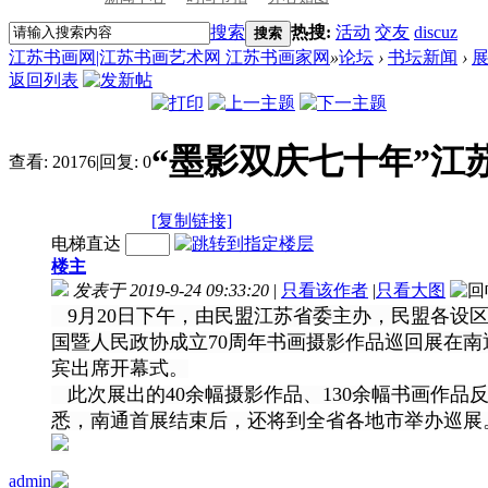
搜索
热搜:
活动
交友
discuz
搜索
江苏书画网|江苏书画艺术网 江苏书画家网
»
论坛
›
书坛新闻
›
返回列表
“墨影双庆七十年”江
查看:
20176
|
回复:
0
[复制链接]
电梯直达
楼主
发表于 2019-9-24 09:33:20
|
只看该作者
|
只看大图
9月20日下午，由民盟江苏省委主办，
民盟
各设区
国暨人民政协成立70周年书画摄影作品巡回展在南
宾出席开幕式。
此次展出的40余幅摄影作品、130余幅书画作
悉，南通首展结束后，还将到全省各地市举办巡展
admin