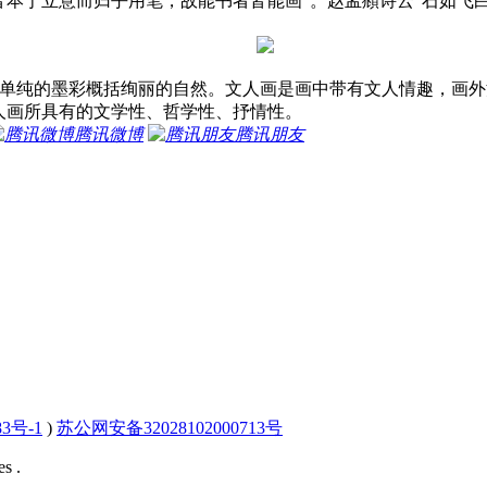
皆本于立意而归乎用笔，故能书者皆能画"。赵孟頫诗云“石如飞
单纯的墨彩概括绚丽的自然。文人画是画中带有文人情趣，画外
人画所具有的文学性、哲学性、抒情性。
腾讯微博
腾讯朋友
83号-1
)
苏公网安备32028102000713号
s .