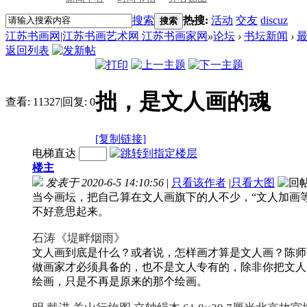
搜索
热搜:
活动
交友
discuz
搜索
江苏书画网|江苏书画艺术网 江苏书画家网
»
论坛
›
书坛新闻
›
返回列表
拙，是文人画的魂
查看:
11327
|
回复:
0
[复制链接]
电梯直达
楼主
发表于 2020-6-5 14:10:56
|
只看该作者
|
只看大图
当今画坛，把自己算在文人画旗下的人不少，“文人加画等
不好意思起来。
石涛《堤畔烟雨》
文人画到底是什么？或者说，怎样画才算是文人画？陈师
做画家才必须具备的，也不是文人专有的，除非你把文人
绘画，只是不再是原来的那个绘画。