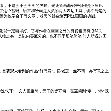
限，不是会不会画画的界限。光凭绘画基础来创作是下里巴
略了这个基础。语言和绘画是人类的两大表达工具，讲不清楚的
因为他学会了写文章，老天爷就会免费附送画画的功能。
文化就一定画得好。它与作者在画画之外的身份也没有必然关
、人物之类，是以内容区分的。也不同于细笔简笔(时人所说的工
，是要观众看到的作品“好写意”。陈老莲一丝不苟，亦写意之上
气耳”。文人画重简，无干的皆可简，甚至简到“零”，"零"既