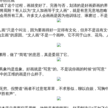
宫博物院藏
成了这个过程，画就变好了。完善与否，划清的是好画孬画的界
将焉附？有人以为“文人加画等于文人画”，就是有意无意地忽
会用所有工具。许多文人会画画是因为他训练过、琢磨过，不是
人画”只是个叫法，因为要画得好一定得有文化，但并不是说有
地主画”的原因。“文人画”不是一个画种。它不同于山水、花鸟
被挪用，做了“简笔”的意思，真是委屈了它。
具象均是造象。好画就是“写意”的。不是说你画的时候“好写意”
中的王维的画是什么样子。
无穷。倪赞道“画者不过意笔草草，不求形似，聊以自娱，写胸中逸
胜有声"。