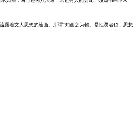
白木如籀，写竹还需八法通，若也有人能会此，须知书画本来
流露着文人思想的绘画。所谓“知画之为物。是性灵者也，思想