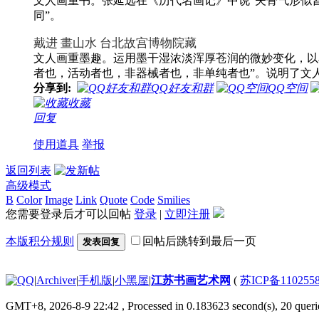
文人画重书。张延远在《历代名画记》中说"夫骨气形似
同”。
戴进 畫山水 台北故宫博物院藏
文人画重墨趣。运用墨干湿浓淡浑厚苍润的微妙变化，以
者也，活动者也，非器械者也，非单纯者也”。说明了文
分享到:
QQ好友和群
QQ空间
收藏
回复
使用道具
举报
返回列表
高级模式
B
Color
Image
Link
Quote
Code
Smilies
您需要登录后才可以回帖
登录
|
立即注册
本版积分规则
回帖后跳转到最后一页
发表回复
|
Archiver
|
手机版
|
小黑屋
|
江苏书画艺术网
(
苏ICP备110255
GMT+8, 2026-8-9 22:42
, Processed in 0.183623 second(s), 20 querie