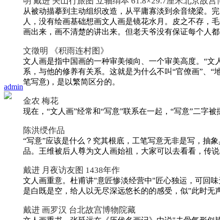
明 戴进 关山行旅图 立轴绢本 61.8×29.7厘米北京故
从被动描摹到主动组织改造，从平庸寡淡到余音绕梁。完
人，没有绘画基础想画文人画是镜花水月。皮之不存，毛
画出来，画不清楚的讲出来。但老天爷没有保证每个人都
文徵明 《积雨连村图》
文人画是指中国画的一种审美倾向、一个审美高度。“文
系，与他的修养有关系。这就是为什么不叫“官僚画”、“
笔写意)，是以繁简区分的。
admin
金农 梅花
现在，“文人画”经常和“写意”联系在一起，“写意”二字
陈洪绶作品
“写意”应该是什么？究其根底，工笔写意无非是写，抽象
品。王维被后人尊为文人画始祖，大家可以去看看，传说
戴进 月夜访友图 1438年作
文人画重意。杜甫讲"意匠惨淡经营中"匠心独运，可回味
是白既是空，给人以无尽深远悠长的的感受，似"此时无声
戴进 画罗汉 台北故宫博物院藏