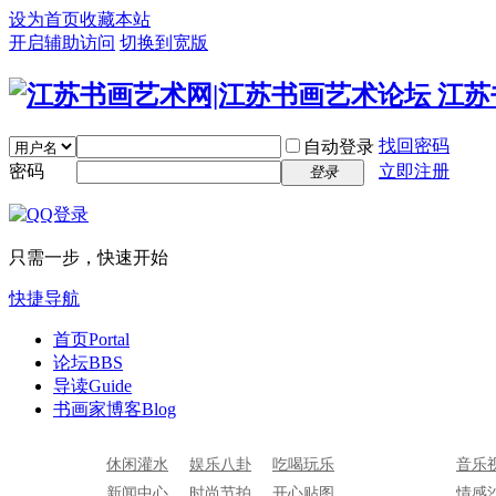
设为首页
收藏本站
开启辅助访问
切换到宽版
找回密码
自动登录
密码
立即注册
登录
只需一步，快速开始
快捷导航
首页
Portal
论坛
BBS
导读
Guide
书画家博客
Blog
休闲灌水
娱乐八卦
吃喝玩乐
音乐
新闻中心
时尚节拍
开心贴图
情感