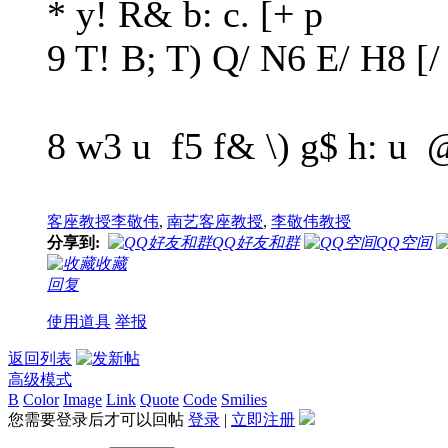
* y! R& b: c. [+ p
9 T! B; T) Q/ N6 E/ H8 [/
8 w3 u f5 f& \) g$ h: u 
客座教授李敬伟
,
南艺客座教授
,
李敬伟教授
分享到:
QQ好友和群
QQ空间
收藏
回复
使用道具
举报
返回列表
高级模式
B
Color
Image
Link
Quote
Code
Smilies
您需要登录后才可以回帖
登录
|
立即注册