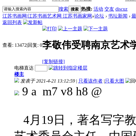
搜索
热搜:
活动
交友
discuz
搜索
江苏书画网|江苏书画艺术网 江苏书画家网
»
论坛
›
书坛新闻
›
返回列表
李敬伟受聘南京艺术
查看:
13472
|
回复:
0
[复制链接]
电梯直达
楼主
发表于 2021-4-21 13:12:59
|
只看该作者
|
只看大图
9 a m7 v8 h8 @
4月19日，著名写字教