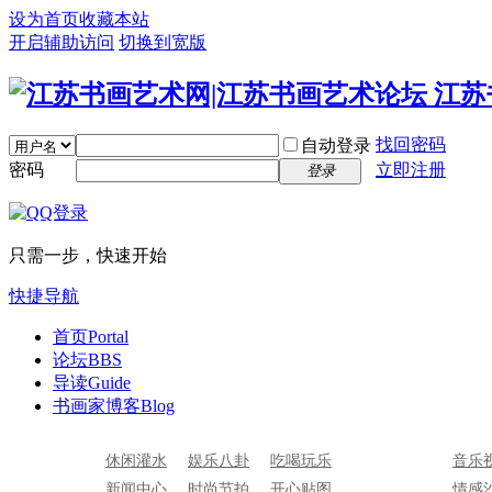
设为首页
收藏本站
开启辅助访问
切换到宽版
找回密码
自动登录
密码
立即注册
登录
只需一步，快速开始
快捷导航
首页
Portal
论坛
BBS
导读
Guide
书画家博客
Blog
休闲灌水
娱乐八卦
吃喝玩乐
音乐
新闻中心
时尚节拍
开心贴图
情感