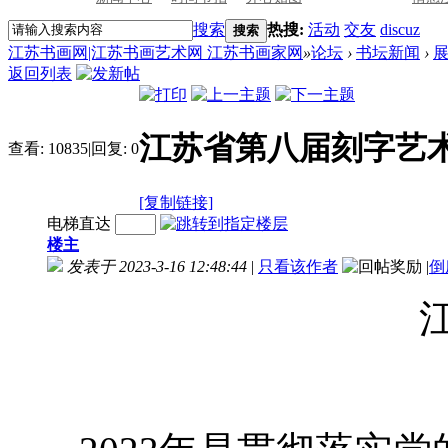
搜索
热搜:
活动
交友
discuz
搜索
江苏书画网|江苏书画艺术网 江苏书画家网
»
论坛
›
书坛新闻
›
返回列表
江苏省第八届刻字艺
查看:
10835
|
回复:
0
[复制链接]
电梯直达
楼主
发表于 2023-3-16 12:48:44
|
只看该作者
|
倒