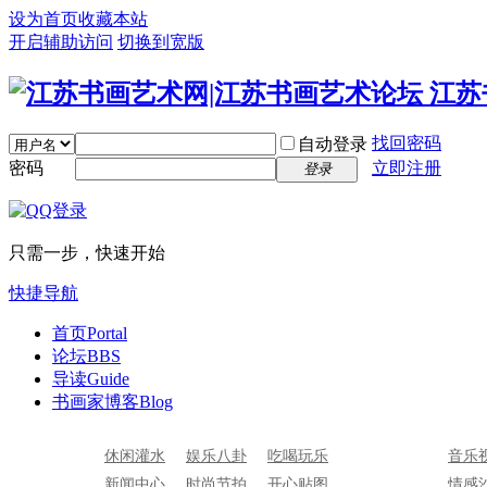
设为首页
收藏本站
开启辅助访问
切换到宽版
找回密码
自动登录
密码
立即注册
登录
只需一步，快速开始
快捷导航
首页
Portal
论坛
BBS
导读
Guide
书画家博客
Blog
休闲灌水
娱乐八卦
吃喝玩乐
音乐
新闻中心
时尚节拍
开心贴图
情感