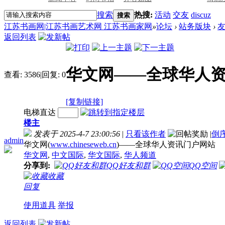
搜索
热搜:
活动
交友
discuz
搜索
江苏书画网|江苏书画艺术网 江苏书画家网
»
论坛
›
站务版块
›
返回列表
华文网——全球华人
查看:
3586
|
回复:
0
[复制链接]
电梯直达
楼主
发表于 2025-4-7 23:00:56
|
只看该作者
|
倒
admin
华文网(
www.chineseweb.cn
)——全球华人资讯门户网站
华文网
,
中文国际
,
华文国际
,
华人频道
分享到:
QQ好友和群
QQ空间
收藏
回复
使用道具
举报
返回列表