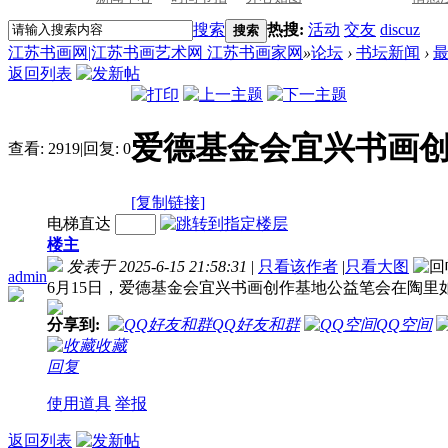
搜索
热搜:
活动
交友
discuz
搜索
江苏书画网|江苏书画艺术网 江苏书画家网
»
论坛
›
书坛新闻
›
返回列表
爱德基金会宜兴书画
查看:
2919
|
回复:
0
[复制链接]
电梯直达
楼主
发表于 2025-6-15 21:58:31
|
只看该作者
|
只看大图
admin
6月15日，爱德基金会宜兴书画创作基地公益笔会在陶里
分享到:
QQ好友和群
QQ空间
收藏
回复
使用道具
举报
返回列表