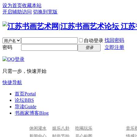
设为首页
收藏本站
开启辅助访问
切换到宽版
找回密码
自动登录
密码
立即注册
登录
只需一步，快速开始
快捷导航
首页
Portal
论坛
BBS
导读
Guide
书画家博客
Blog
休闲灌水
娱乐八卦
吃喝玩乐
音乐
新闻中心
时尚节拍
开心贴图
情感