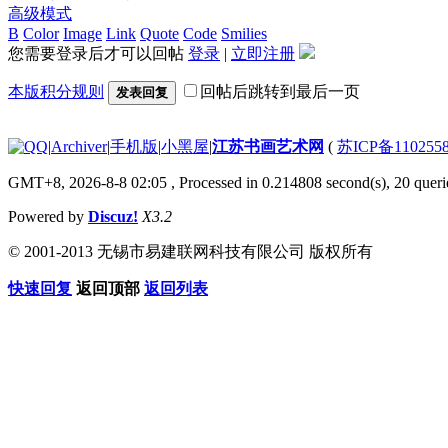
高级模式
B
Color
Image
Link
Quote
Code
Smilies
您需要登录后才可以回帖
登录
|
立即注册
本版积分规则
回帖后跳转到最后一页
发表回复
|
Archiver
|
手机版
|
小黑屋
|
江苏书画艺术网
(
苏ICP备110255
GMT+8, 2026-8-8 02:05
, Processed in 0.214808 second(s), 20 querie
Powered by
Discuz!
X3.2
© 2001-2013 无锡市易建联网科技有限公司 版权所有
快速回复
返回顶部
返回列表