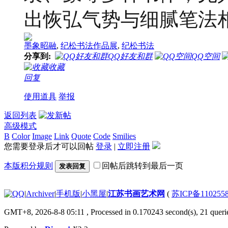
出恢弘气势与细腻笔法
墨象昭融
,
纪松书法作品展
,
纪松书法
分享到:
QQ好友和群
QQ空间
收藏
回复
使用道具
举报
返回列表
高级模式
B
Color
Image
Link
Quote
Code
Smilies
您需要登录后才可以回帖
登录
|
立即注册
本版积分规则
回帖后跳转到最后一页
发表回复
|
Archiver
|
手机版
|
小黑屋
|
江苏书画艺术网
(
苏ICP备110255
GMT+8, 2026-8-8 05:11
, Processed in 0.170243 second(s), 21 querie