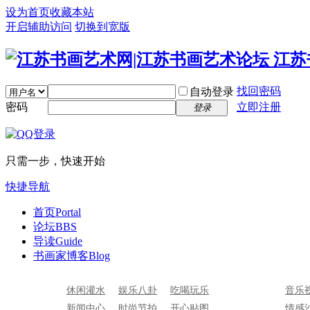
设为首页
收藏本站
开启辅助访问
切换到宽版
找回密码
自动登录
密码
立即注册
登录
只需一步，快速开始
快捷导航
首页
Portal
论坛
BBS
导读
Guide
书画家博客
Blog
休闲灌水
娱乐八卦
吃喝玩乐
音乐
新闻中心
时尚节拍
开心贴图
情感