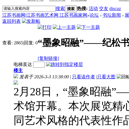
搜索
热搜:
活动
交友
discuz
搜索
江苏书画网|江苏书画艺术网 江苏书画家网
»
论坛
›
书坛新闻
›
返回列表
“墨象昭融”——纪松
查看:
2865
|
回复:
0
[复制链接]
电梯直达
楼主
发表于 2026-3-3 13:38:00
|
只看该作者
|
只看大图
2月28日，“墨象昭融
术馆开幕。本次展览精
同艺术风格的代表性作